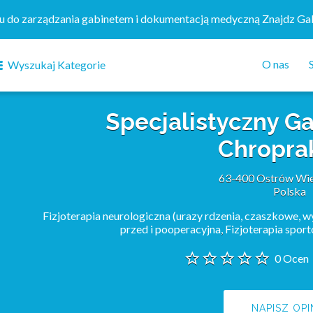
mu do zarządzania gabinetem i dokumentacją medyczną Znajdz Ga
O nas
Wyszukaj Kategorie
Specjalistyczny Ga
Chropra
63-400 Ostrów Wie
Polska
Fizjoterapia neurologiczna (urazy rdzenia, czaszkowe, w
przed i pooperacyjna
,
Fizjoterapia spor
0 Ocen
NAPISZ OPI