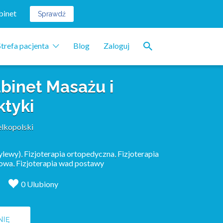
binet
Sprawdź
Strefa pacjenta
Blog
Zaloguj
binet Masażu i
ktyki
lkopolski
ylewy)
,
Fizjoterapia ortopedyczna
,
Fizjoterapia
towa
,
Fizjoterapia wad postawy
0 Ulubiony
NIĘ