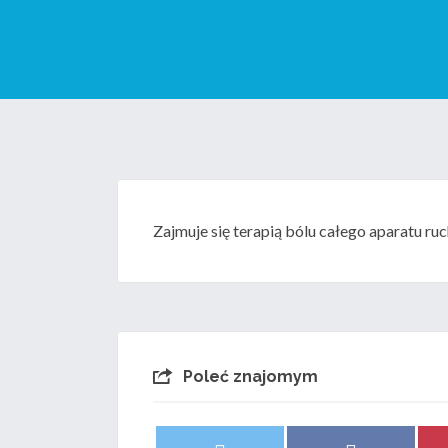
Zajmuje się terapią bólu całego aparatu r
Poleć znajomym
Share
Share
X
F