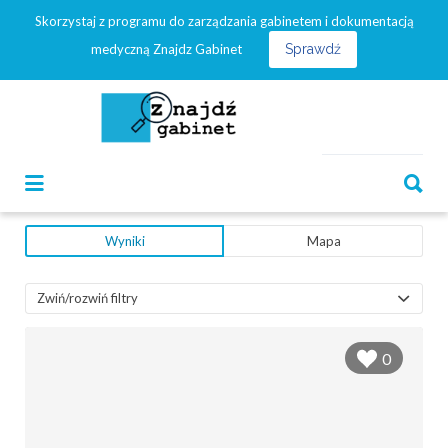
Skorzystaj z programu do zarządzania gabinetem i dokumentacją
Szukaj:
medyczną Znajdz Gabinet
Sprawdź
Szukaj:
Wyniki
Mapa
Zwiń/rozwiń filtry
0