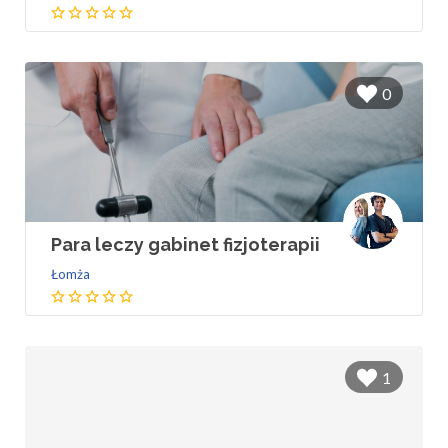
0
Para leczy gabinet fizjoterapii
Łomża
1