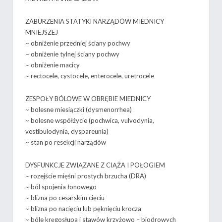
ZABURZENIA STATYKI NARZĄDÓW MIEDNICY
MNIEJSZEJ
~ obniżenie przedniej ściany pochwy
~ obniżenie tylnej ściany pochwy
~ obniżenie macicy
~ rectocele, cystocele, enterocele, uretrocele
ZESPOŁY BÓLOWE W OBRĘBIE MIEDNICY
~ bolesne miesiączki (dysmenorrhea)
~ bolesne współżycie (pochwica, vulvodynia,
vestibulodynia, dyspareunia)
~ stan po resekcji narządów
DYSFUNKCJE ZWIĄZANE Z CIĄŻA I POŁOGIEM
~ rozejście mięśni prostych brzucha (DRA)
~ ból spojenia łonowego
~ blizna po cesarskim cięciu
~ blizna po nacięciu lub pęknięciu krocza
~ bóle kręgosłupa i stawów krzyżowo – biodrowych