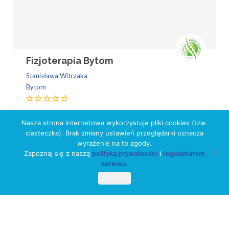
Fizjoterapia Bytom
Stanisława Witczaka
Bytom
Nasza strona internetowa wykorzystuje pliki cookies (tzw.
ciasteczka). Brak zmiany ustawień przeglądarki oznacza
wyrażenie na to zgody.
Zapoznaj się z naszą
polityką prywatności
i
regulaminem
serwisu.
Zamknij