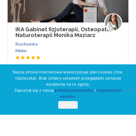
IKA Gabinet fizjoterapii, Osteopatii,
Naturoterapii Monika Maziarz
Rzochowska
Mielec
Nasza strona internetowa wykorzystuje pliki cookies (tzw.
ciasteczka). Brak zmiany ustawień przeglądarki oznacza
wyrażenie na to zgody.
Zapoznaj się z naszą
polityką prywatności
i
regulaminem
serwisu.
Zamknij