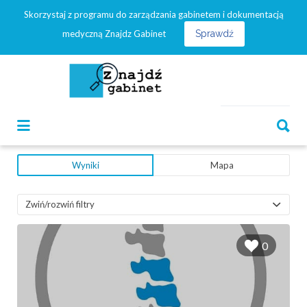
Skorzystaj z programu do zarządzania gabinetem i dokumentacją
Szukaj:
medyczną Znajdz Gabinet
Sprawdź
Szukaj:
Wyniki
Mapa
Zwiń/rozwiń filtry
0