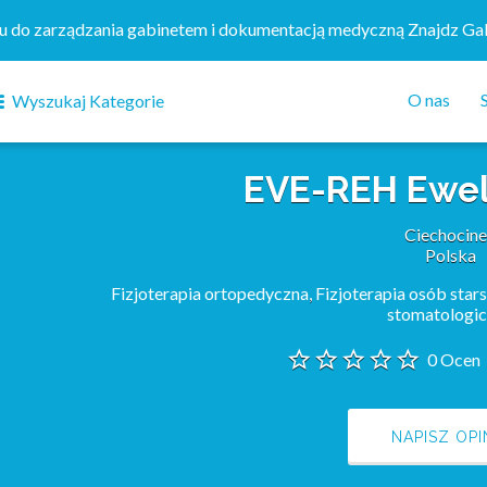
mu do zarządzania gabinetem i dokumentacją medyczną Znajdz Ga
O nas
Wyszukaj Kategorie
EVE-REH Ewel
Ciechocin
Polska
Fizjoterapia ortopedyczna
,
Fizjoterapia osób star
stomatologi
0 Ocen
NAPISZ OPI