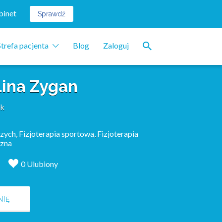
binet
Sprawdź
Strefa pacjenta
Blog
Zaloguj
ina Zygan
ek
szych
,
Fizjoterapia sportowa
,
Fizjoterapia
czna
0 Ulubiony
NIĘ