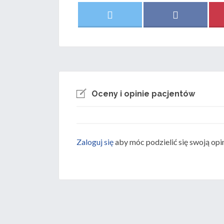
Share
Share
X
F
on
on
(
a
T
c
w
e
i
b
t
o
t
o
e
k
r
)
Oceny i opinie pacjentów
Zaloguj się
aby móc podzielić się swoją opi