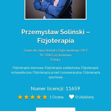
Przemysław Soliński –
Fizjoterapia
Generała Jana Henryka Dąbrowskiego 54/2
42-200 Częstochowa
Polska
Fizjoterapia domowa
,
Fizjoterapia oddechowa
,
Fizjoterapia
ortopedyczna
,
Fizjoterapia przed i pooperacyjna
,
Fizjoterapia
sportowa
Numer licencji:
11659
1 Ocena
0 Ulubiony