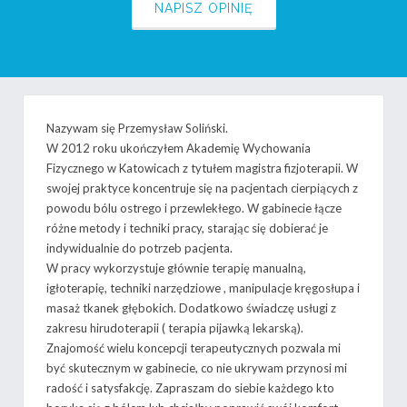
NAPISZ OPINIĘ
Nazywam się Przemysław Soliński.
W 2012 roku ukończyłem Akademię Wychowania
Fizycznego w Katowicach z tytułem magistra fizjoterapii. W
swojej praktyce koncentruje się na pacjentach cierpiących z
powodu bólu ostrego i przewlekłego. W gabinecie łącze
różne metody i techniki pracy, starając się dobierać je
indywidualnie do potrzeb pacjenta.
W pracy wykorzystuje głównie terapię manualną,
igłoterapię, techniki narzędziowe , manipulacje kręgosłupa i
masaż tkanek głębokich. Dodatkowo świadczę usługi z
zakresu hirudoterapii ( terapia pijawką lekarską).
Znajomość wielu koncepcji terapeutycznych pozwala mi
być skutecznym w gabinecie, co nie ukrywam przynosi mi
radość i satysfakcję. Zapraszam do siebie każdego kto