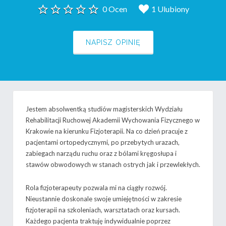
0 Ocen
1 Ulubiony
NAPISZ OPINIĘ
Jestem absolwentką studiów magisterskich Wydziału
Rehabilitacji Ruchowej Akademii Wychowania Fizycznego w
Krakowie na kierunku Fizjoterapii. Na co dzień pracuje z
pacjentami ortopedycznymi, po przebytych urazach,
zabiegach narządu ruchu oraz z bólami kręgosłupa i
stawów obwodowych w stanach ostrych jak i przewlekłych.
Rola fizjoterapeuty pozwala mi na ciągły rozwój.
Nieustannie doskonale swoje umiejętności w zakresie
fizjoterapii na szkoleniach, warsztatach oraz kursach.
Każdego pacjenta traktuję indywidualnie poprzez