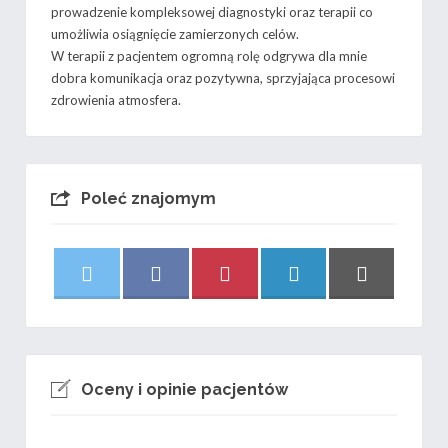
prowadzenie kompleksowej diagnostyki oraz terapii co
umożliwia osiągnięcie zamierzonych celów.
W terapii z pacjentem ogromną rolę odgrywa dla mnie
dobra komunikacja oraz pozytywna, sprzyjająca procesowi
zdrowienia atmosfera.
Poleć znajomym
Share
Share
Share
Share
Share
X
F
P
L
E
on
on
on
on
on
(
a
i
i
m
T
c
n
n
a
w
e
t
k
i
i
b
e
e
l
Oceny i opinie pacjentów
t
o
r
d
t
o
e
I
e
k
s
n