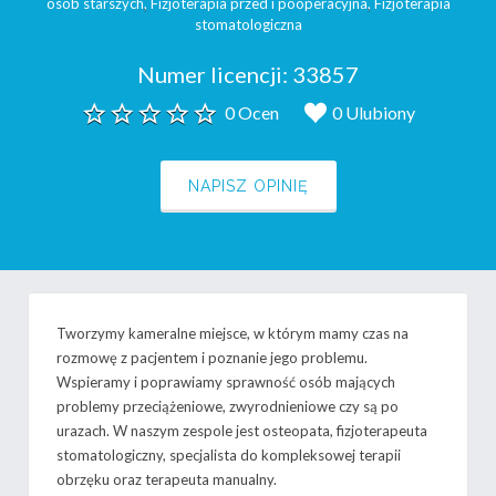
osób starszych
,
Fizjoterapia przed i pooperacyjna
,
Fizjoterapia
stomatologiczna
Numer licencji:
33857
0 Ocen
0 Ulubiony
NAPISZ OPINIĘ
Tworzymy kameralne miejsce, w którym mamy czas na
rozmowę z pacjentem i poznanie jego problemu.
Wspieramy i poprawiamy sprawność osób mających
problemy przeciążeniowe, zwyrodnieniowe czy są po
urazach. W naszym zespole jest osteopata, fizjoterapeuta
stomatologiczny, specjalista do kompleksowej terapii
obrzęku oraz terapeuta manualny.