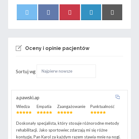
Share
Share
Share
Share
Share
X
F
P
L
E
on
on
on
on
on
(
a
i
i
m
T
c
n
n
a
w
e
t
k
i
i
b
e
e
l
Oceny i opinie pacjentów
t
o
r
d
t
o
e
I
e
k
s
n
Sortuj wg
r
t
)
a.pawski.ap
Wiedza
Empatia
Zaangażowanie
Punktualność
Doskonały specjalista, który stosuje różnorodne metody
rehabilitacji. Jako sportowiec zdarzają mi się różne
kontuzje, Pan Karol za każdym razem stawia mnie na nogi.