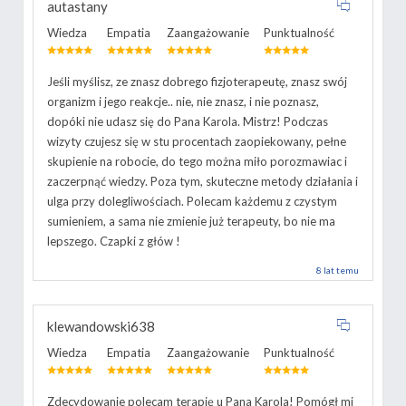
autastany
Wiedza
Empatia
Zaangażowanie
Punktualność
Jeśli myślisz, ze znasz dobrego fizjoterapeutę, znasz swój
organizm i jego reakcje.. nie, nie znasz, i nie poznasz,
dopóki nie udasz się do Pana Karola. Mistrz! Podczas
wizyty czujesz się w stu procentach zaopiekowany, pełne
skupienie na robocie, do tego można miło porozmawiac i
zaczerpnąć wiedzy. Poza tym, skuteczne metody działania i
ulga przy dolegliwościach. Polecam każdemu z czystym
sumieniem, a sama nie zmienie już terapeuty, bo nie ma
lepszego. Czapki z głów !
8 lat temu
klewandowski638
Wiedza
Empatia
Zaangażowanie
Punktualność
Zdecydowanie polecam terapię u Pana Karola! Pomógł mi