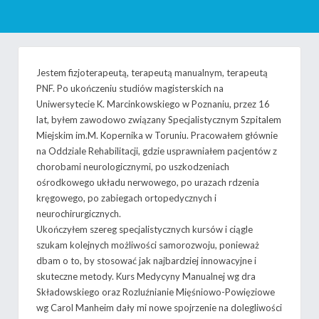
Jestem fizjoterapeutą, terapeutą manualnym, terapeutą
PNF. Po ukończeniu studiów magisterskich na
Uniwersytecie K. Marcinkowskiego w Poznaniu, przez 16
lat, byłem zawodowo związany Specjalistycznym Szpitalem
Miejskim im.M. Kopernika w Toruniu. Pracowałem głównie
na Oddziale Rehabilitacji, gdzie usprawniałem pacjentów z
chorobami neurologicznymi, po uszkodzeniach
ośrodkowego układu nerwowego, po urazach rdzenia
kręgowego, po zabiegach ortopedycznych i
neurochirurgicznych.
Ukończyłem szereg specjalistycznych kursów i ciągle
szukam kolejnych możliwości samorozwoju, ponieważ
dbam o to, by stosować jak najbardziej innowacyjne i
skuteczne metody. Kurs Medycyny Manualnej wg dra
Składowskiego oraz Rozluźnianie Mięśniowo-Powięziowe
wg Carol Manheim dały mi nowe spojrzenie na dolegliwości