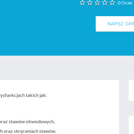
0 Ocen
NAPISZ OPI
dysfunkcjach takich jak:
 oraz stawów obwodowych,
ch oraz skręceniach stawów.