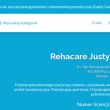
mu do zarządzania gabinetem i dokumentacją medyczną Znajdz Ga
O nas
Wyszukaj Kategorie
Rehacare Just
Ks. Bp. Bernarda B
43-200 Pszc
Polska
Fizjoterapia neurologiczna (urazy rdzenia, czaszkowe, w
przed i pooperacyjna
,
Fizjoterapia sportowa
,
Fizjoterapi
położnictw
Numer licencji