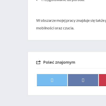
W obszarze mojej pracy znajduje się także
mobilności oraz czucia.
Poleć znajomym
Share
Share
X
F
on
on
(
a
T
c
w
e
i
b
t
o
t
o
e
k