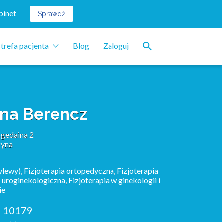
binet
Sprawdź
Strefa pacjenta
Blog
Zaloguj
yna Berencz
ogedaina 2
zyna
ylewy)
,
Fizjoterapia ortopedyczna
,
Fizjoterapia
a uroginekologiczna
,
Fizjoterapia w ginekologii i
ie
:
10179