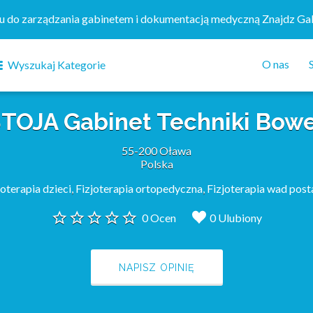
mu do zarządzania gabinetem i dokumentacją medyczną Znajdz Ga
O nas
Wyszukaj Kategorie
TOJA Gabinet Techniki Bow
55-200 Oława
Polska
joterapia dzieci
,
Fizjoterapia ortopedyczna
,
Fizjoterapia wad pos
0 Ocen
0 Ulubiony
NAPISZ OPINIĘ