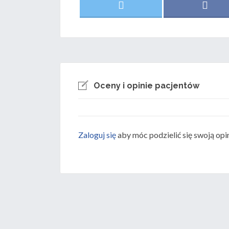
Share
Shar
X
F
on
on
(
a
T
c
w
e
i
b
t
o
t
o
e
k
r
)
Oceny i opinie pacjentów
Zaloguj się
aby móc podzielić się swoją opi