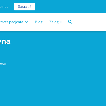
binet
Sprawdź
Strefa pacjenta
Blog
Zaloguj
ena
tawy