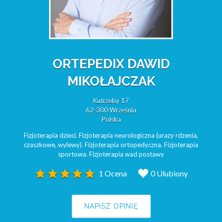
ORTEPEDIX DAWID
MIKOŁAJCZAK
Kutrzeby 17
62-300 Września
Polska
Fizjoterapia dzieci
,
Fizjoterapia neurologiczna (urazy rdzenia,
czaszkowe, wylewy)
,
Fizjoterapia ortopedyczna
,
Fizjoterapia
sportowa
,
Fizjoterapia wad postawy
1 Ocena
0 Ulubiony
NAPISZ OPINIĘ