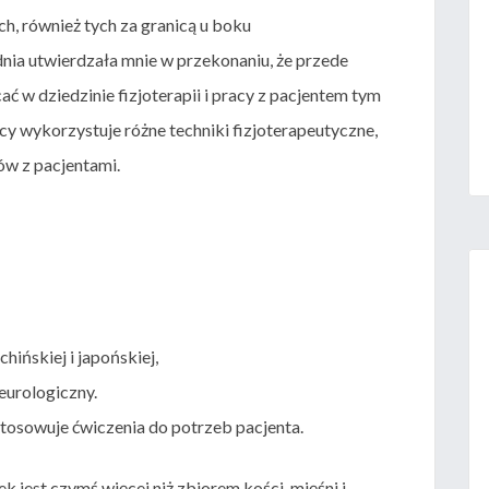
h, również tych za granicą u boku
ia utwierdzała mnie w przekonaniu, że przede
cać w dziedzinie fizjoterapii i pracy z pacjentem tym
cy wykorzystuje różne techniki fizjoterapeutyczne,
ów z pacjentami.
ińskiej i japońskiej,
eurologiczny.
tosowuje ćwiczenia do potrzeb pacjenta.
ek jest czymś więcej niż zbiorem kości, mięśni i