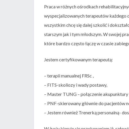
Praca w różnych ośrodkach rehabilitacyjnyc
wyspecjalizowanych terapeutów każdego dn
wszystkim chcę się dalej szkolić i dokształ
starszym jak i tym młodszym. W swojej pra
które bardzo często łączę w czasie zabieg
Jestem certyfikowanym terapeutą:
– terapii manualnej FRSc ,
– FITS-skoliozy i wady postawy,
– Master TUNG – połączenie akupunktury ch
– PNF-skierowany głównie do pacjentów n
– Jestem również Trenerką personalną- dos
W życiu kieruje się przekonaniem iż, człowi