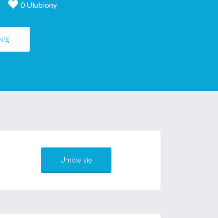
0 Ulubiony
NIĘ
Umów się