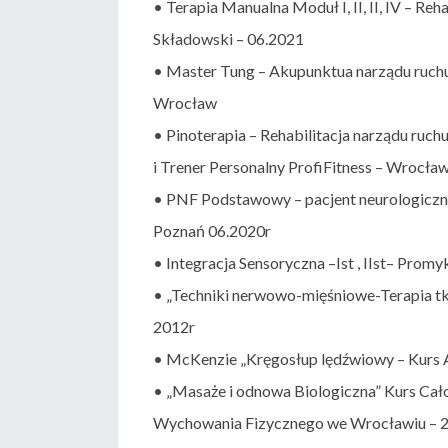
• Terapia Manualna Moduł I, II, II, IV – Reh
Składowski – 06.2021
• Master Tung – Akupunktua narządu ruchu 
Wrocław
• Pinoterapia – Rehabilitacja narządu ruch
i Trener Personalny ProfiFitness – Wrocła
• PNF Podstawowy – pacjent neurologiczn
Poznań 06.2020r
• Integracja Sensoryczna –Ist , IIst– Prom
• „Techniki nerwowo-mięśniowe-Terapia tk. 
2012r
• McKenzie „Kręgosłup lędźwiowy – Kurs A
• „Masaże i odnowa Biologiczna” Kurs Cał
Wychowania Fizycznego we Wrocławiu – 