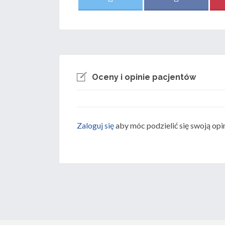
on
on
(
a
T
c
w
e
i
b
t
o
t
o
e
k
r
)
Oceny i opinie pacjentów
Zaloguj się
aby móc podzielić się swoją opi