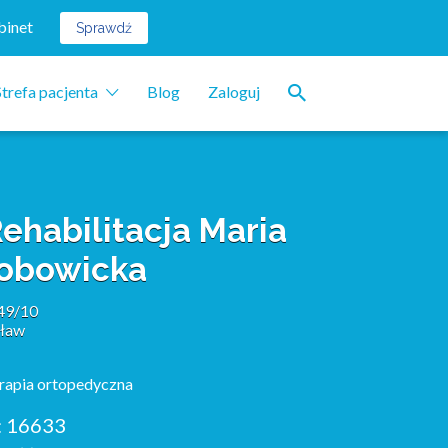
binet
Sprawdź
Strefa pacjenta
Blog
Zaloguj
Rehabilitacja Maria
sobowicka
49/10
ław
erapia ortopedyczna
:
16633