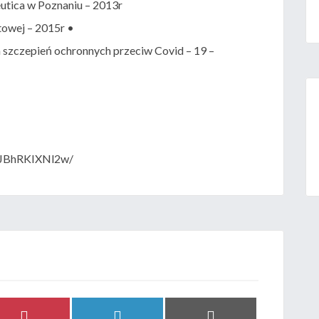
eutica w Poznaniu – 2013r
owej – 2015r •
 szczepień ochronnych przeciw Covid – 19 –
_mJBhRKIXNl2w/
Share
Share
Share
P
L
E