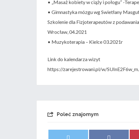
• „Masaż kobiety w ciąży i połogu” -Terap
• Gimnastyka mózgu wg Swietłany Masgut
Szkolenie dla Fizjoterapeutów z podawania
Wrocław, 04.2021
• Muzykoterapia – Kielce 03.2021r
Link do kalendarza wizyt
https://zarejestrowani.pl/w/SUInE2F6w
Poleć znajomym
Share
Share
X
F