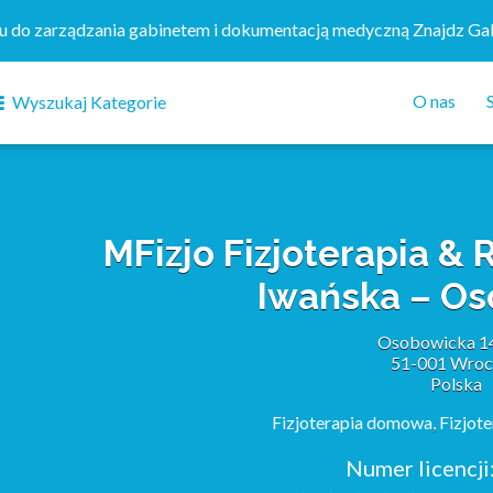
mu do zarządzania gabinetem i dokumentacją medyczną Znajdz Ga
O nas
Wyszukaj Kategorie
MFizjo Fizjoterapia & 
Iwańska – O
Osobowicka 1
51-001 Wroc
Polska
Fizjoterapia domowa
,
Fizjot
Numer licencji