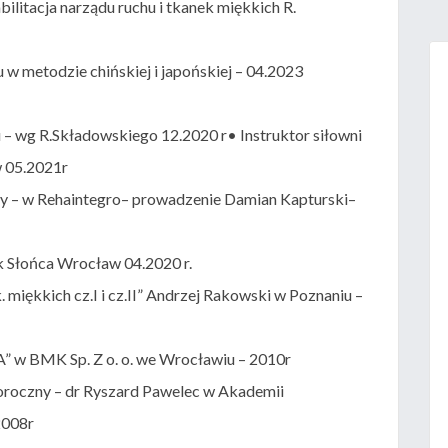
abilitacja narządu ruchu i tkanek miękkich R.
w metodzie chińskiej i japońskiej – 04.2023
u – wg R.Składowskiego 12.2020 r• Instruktor siłowni
w 05.2021r
y – w Rehaintegro– prowadzenie Damian Kapturski–
yk Słońca Wrocław 04.2020 r.
miękkich cz.I i cz.II” Andrzej Rakowski w Poznaniu –
” w BMK Sp. Z o. o. we Wrocławiu – 2010r
oroczny – dr Ryszard Pawelec w Akademii
2008r