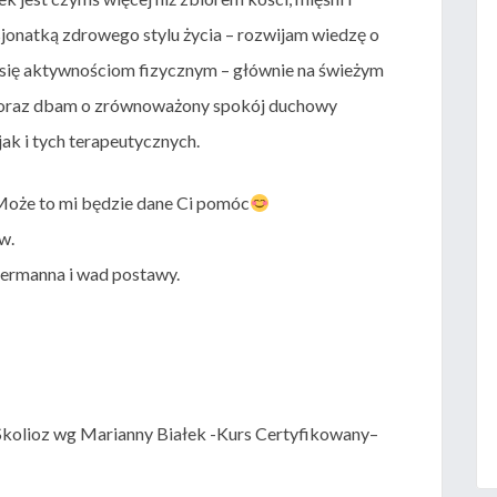
jonatką zdrowego stylu życia – rozwijam wiedzę o
je się aktywnościom fizycznym – głównie na świeżym
oraz dbam o zrównoważony spokój duchowy
ak i tych terapeutycznych.
oże to mi będzie dane Ci pomóc
w.
uermanna i wad postawy.
 Skolioz wg Marianny Białek -Kurs Certyfikowany–