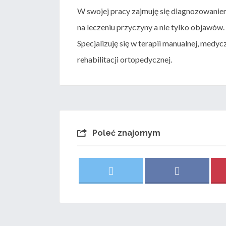
W swojej pracy zajmuję się diagnozowanie
na leczeniu przyczyny a nie tylko objawów.
Specjalizuję się w terapii manualnej, med
rehabilitacji ortopedycznej.
Poleć znajomym
Share
Share
X
F
on
on
(
a
T
c
w
e
i
b
t
o
t
o
e
k