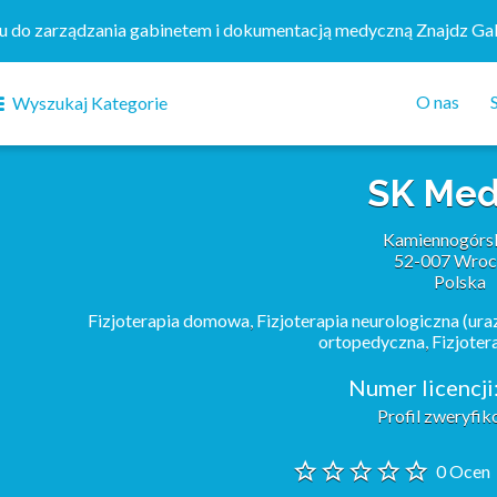
mu do zarządzania gabinetem i dokumentacją medyczną Znajdz Ga
O nas
Wyszukaj Kategorie
SK Med
Kamiennogórs
52-007 Wroc
Polska
Fizjoterapia domowa
,
Fizjoterapia neurologiczna (ur
ortopedyczna
,
Fizjoter
Numer licencji
Profil zweryfi
0 Ocen