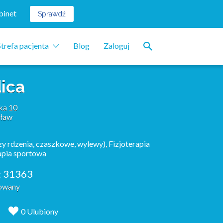
binet
Sprawdź
Strefa pacjenta
Blog
Zaloguj
ica
ka 10
ław
azy rdzenia, czaszkowe, wylewy)
,
Fizjoterapia
apia sportowa
:
31363
kowany
0 Ulubiony