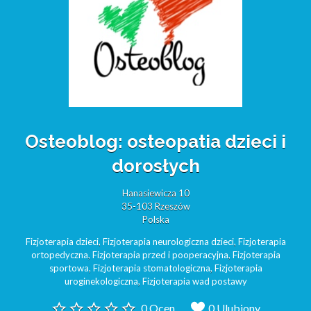
Osteoblog: osteopatia dzieci i
dorosłych
Hanasiewicza 10
35-103 Rzeszów
Polska
Fizjoterapia dzieci
,
Fizjoterapia neurologiczna dzieci
,
Fizjoterapia
ortopedyczna
,
Fizjoterapia przed i pooperacyjna
,
Fizjoterapia
sportowa
,
Fizjoterapia stomatologiczna
,
Fizjoterapia
uroginekologiczna
,
Fizjoterapia wad postawy
0 Ocen
0 Ulubiony