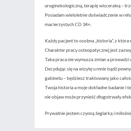
uroginekologiczną, terapię wisceralną – t
Posiadam wieloletnie doświadczenie w reh
macierzystych CD 34+.
Każdy pacjent to osobna „historia”, z która
Charakter pracy osteopatycznej jest zazwyc
Taka praca nie wymusza zmian a prowadzi 
Decydując się na wizytę u mnie bądź pewn
gabinetu – będziesz traktowany jako całość
Twoja historia a moje dokładne badanie i t
nie objaw może przynieść długotrwały efek
Prywatnie jestem czynną żeglarką i miłośn