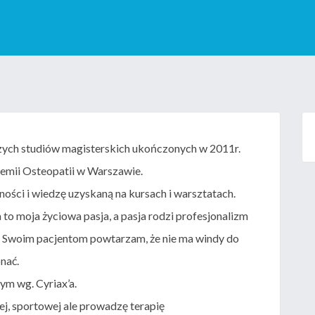
zych studiów magisterskich ukończonych w 2011r.
emii Osteopatii w Warszawie.
ości i wiedzę uzyskaną na kursach i warsztatach.
 to moja życiowa pasja, a pasja rodzi profesjonalizm
ha. Swoim pacjentom powtarzam, że nie ma windy do
nać.
m wg. Cyriax’a.
nej, sportowej ale prowadzę terapię