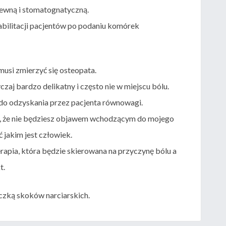
rzewną i stomatognatyczną.
abilitacji pacjentów po podaniu komórek
 musi zmierzyć się osteopata.
zaj bardzo delikatny i często nie w miejscu bólu.
do odzyskania przez pacjenta równowagi.
y, że nie będziesz objawem wchodzącym do mojego
 jakim jest człowiek.
erapia, która będzie skierowana na przyczynę bólu a
t.
iczką skoków narciarskich.