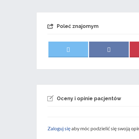
Poleć znajomym
Share
Share
X
F
on
on
(
a
T
c
w
e
i
b
t
o
t
o
e
k
r
)
Oceny i opinie pacjentów
Zaloguj się
aby móc podzielić się swoją opi