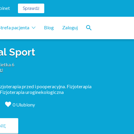
binet
Sprawdź
Strefa pacjenta
Blog
Zaloguj
al Sport
ietka 6
dź
izjoterapia przed i pooperacyjna
,
Fizjoterapia
Fizjoterapia uroginekologiczna
0 Ulubiony
NIĘ