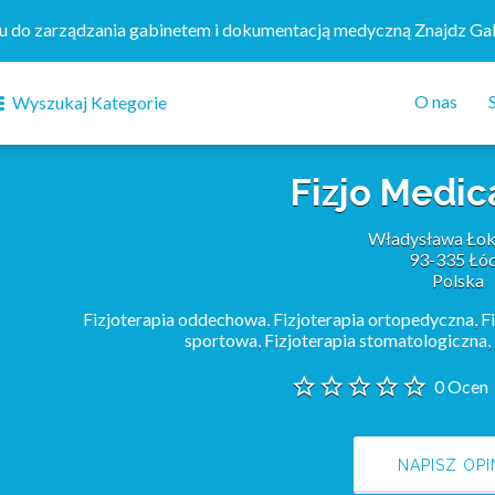
mu do zarządzania gabinetem i dokumentacją medyczną Znajdz Ga
O nas
Wyszukaj Kategorie
Fizjo Medic
Władysława Łok
93-335 Łó
Polska
Fizjoterapia oddechowa
,
Fizjoterapia ortopedyczna
,
F
sportowa
,
Fizjoterapia stomatologiczna
,
0 Ocen
NAPISZ OPI