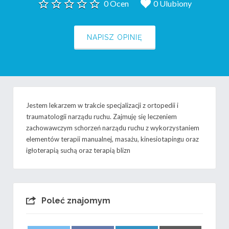
0 Ocen
0 Ulubiony
NAPISZ OPINIĘ
Jestem lekarzem w trakcie specjalizacji z ortopedii i
traumatologii narządu ruchu. Zajmuję się leczeniem
zachowawczym schorzeń narządu ruchu z wykorzystaniem
elementów terapii manualnej, masażu, kinesiotapingu oraz
igłoterapią suchą oraz terapią blizn
Poleć znajomym