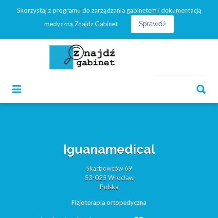
Skorzystaj z programu do zarządzania gabinetem i dokumentacją
Szukaj:
medyczną Znajdz Gabinet
Sprawdź
Szukaj:
Iguanamedical
Skarbowców 69
53-025 Wrocław
Polska
Fizjoterapia ortopedyczna